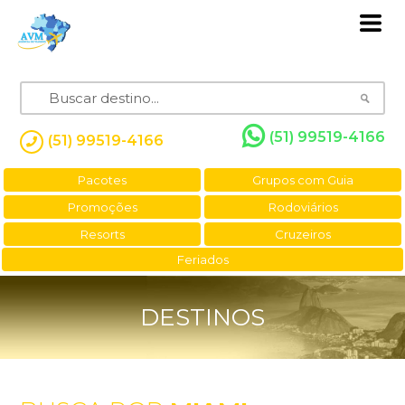
(51) 99519-4166
(51) 99519-4166
Pacotes
Grupos com Guia
Promoções
Rodoviários
Resorts
Cruzeiros
Feriados
DESTINOS