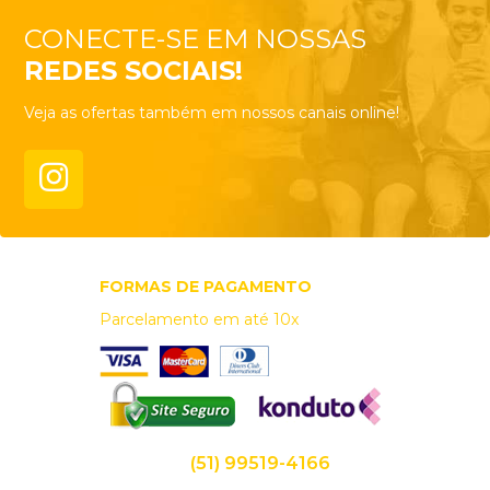
CONECTE-SE EM NOSSAS
REDES SOCIAIS!
Veja as ofertas também em nossos canais online!
FORMAS DE PAGAMENTO
Parcelamento em até 10x
(51) 99519-4166