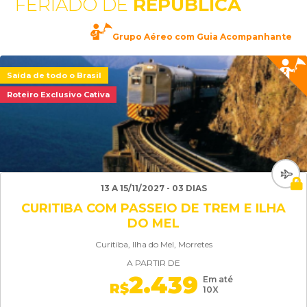
FERIADO DE
REPÚBLICA
Grupo Aéreo com Guia Acompanhante
Saída de todo o Brasil
Roteiro Exclusivo Cativa
13 A 15/11/2027 - 03 DIAS
CURITIBA COM PASSEIO DE TREM E ILHA
DO MEL
Curitiba, Ilha do Mel, Morretes
A PARTIR DE
2.439
Em até
R$
10X