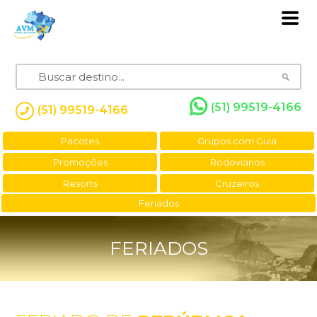
(51) 99519-4166
(51) 99519-4166
Pacotes
Grupos com Guia
Promoções
Rodoviários
Resorts
Cruzeiros
Feriados
FERIADOS