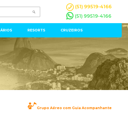
(51) 99519-4166
(51) 99519-4166
ÁRIOS
RESORTS
CRUZEIROS
Grupo Aéreo com Guia Acompanhante