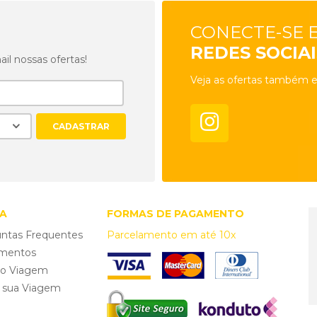
CONECTE-SE 
REDES SOCIAI
l nossas ofertas!
Veja as ofertas também e
A
FORMAS DE PAGAMENTO
ntas Frequentes
Parcelamento em até 10x
mentos
ro Viagem
e sua Viagem